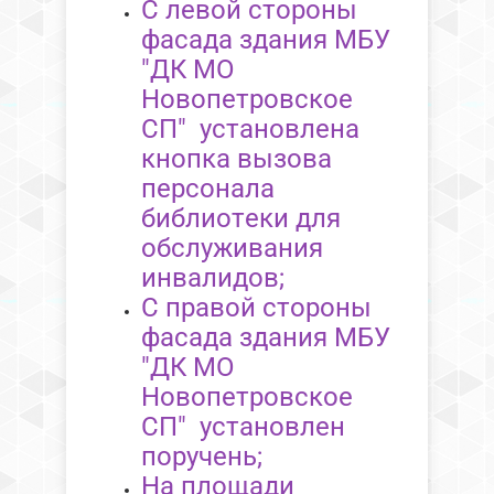
С левой стороны
фасада здания МБУ
"ДК МО
Новопетровское
СП" установлена
кнопка вызова
персонала
библиотеки для
обслуживания
инвалидов;
С правой стороны
фасада здания МБУ
"ДК МО
Новопетровское
СП" установлен
поручень;
На площади