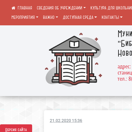
СВЕДЕНИЯ ОБ УЧРЕЖДЕНИИ
КУЛЬТУРА ДЛЯ ШКОЛЬНИ
МЕРОПРИЯТИЯ
ВАЖНО
ДОСТУПНАЯ СРЕДА
КОНТАКТЫ
Муни
"Биб
Ново
адрес:
станиц
тел.: 
21.02.2020 15:36
Версия сайта