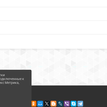
тки
 подключенные к
екс Метрика,